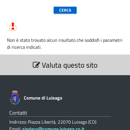
-
u
C
n
e
o
d
m
Non è stato trovato alcun risultato che soddisfi i parametri
i
di ricerca indicati.
u
L
S
n
u
Valuta questo sito
e
z
e
i
i
s
d
o
n
a
i
e
Comune di Luisago
g
V
L
a
o
l
Contatti
u
(
u
Indirizzo: Piazza Libertà, 22070 Luisago (CO)
t
i
C
Email:
sindaco@comune.luisago.co.it