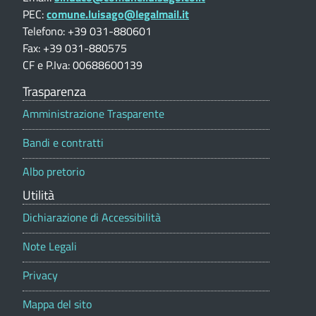
a
s
PEC:
comune.luisago@legalmail.it
O
z
i
Telefono: +39 031-880601
)
a
o
Fax: +39 031-880575
n
CF e P.Iva: 00688600139
g
e
p
Trasparenza
o
o
Amministrazione Trasparente
r
(
t
Bandi e contratti
C
a
l
Albo pretorio
O
e
Utilità
)
Dichiarazione di Accessibilità
Note Legali
Privacy
Mappa del sito