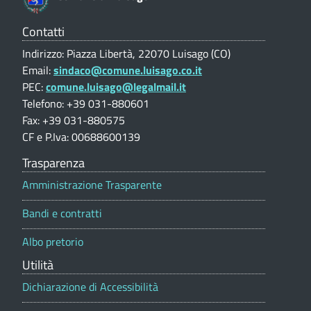
V
i
o
a
l
Contatti
n
(
u
Indirizzo: Piazza Libertà, 22070 Luisago (CO)
t
C
i
Email:
sindaco@comune.luisago.co.it
a
O
PEC:
comune.luisago@legalmail.it
s
z
i
)
Telefono: +39 031-880601
t
o
Fax: +39 031-880575
n
CF e P.Iva: 00688600139
r
e
p
Trasparenza
a
o
Amministrazione Trasparente
r
t
t
Bandi e contratti
a
i
l
Albo pretorio
v
e
Utilità
e
Dichiarazione di Accessibilità
2