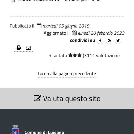
e
i
.
C
r
p
o
a
i
m
Pubblicato il
martedì 05 giugno 2018
l
Aggiornato il
lunedì 20 febbraio 2023
e
u
e
condividi su
n
l
e
Risultato
(3111 valutazioni)
e
d
t
i
torna alla pagina precedente
t
L
S
i
u
Valuta questo sito
e
i
z
a
i
s
m
o
a
n
m
e
g
Comune di Luisago