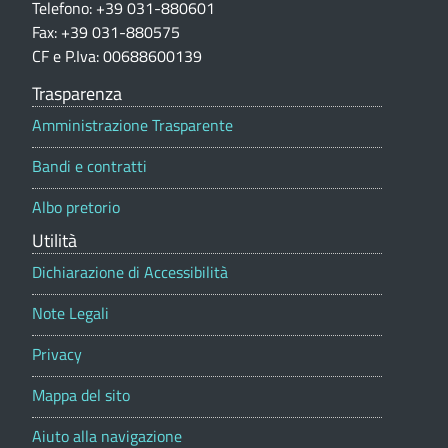
i
Telefono: +39 031-880601
o
Fax: +39 031-880575
n
CF e P.Iva: 00688600139
e
p
Trasparenza
o
Amministrazione Trasparente
r
t
Bandi e contratti
a
l
Albo pretorio
e
Utilità
Dichiarazione di Accessibilità
Note Legali
Privacy
Mappa del sito
Aiuto alla navigazione