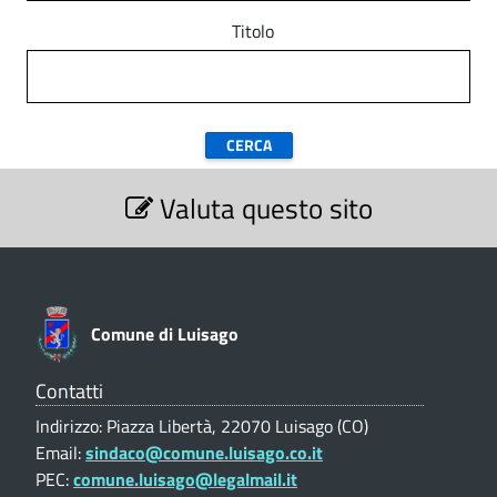
Titolo
S
Valuta questo sito
e
z
i
o
n
e
Comune di Luisago
V
a
l
Contatti
u
Indirizzo: Piazza Libertà, 22070 Luisago (CO)
t
Email:
sindaco@comune.luisago.co.it
a
PEC:
comune.luisago@legalmail.it
z