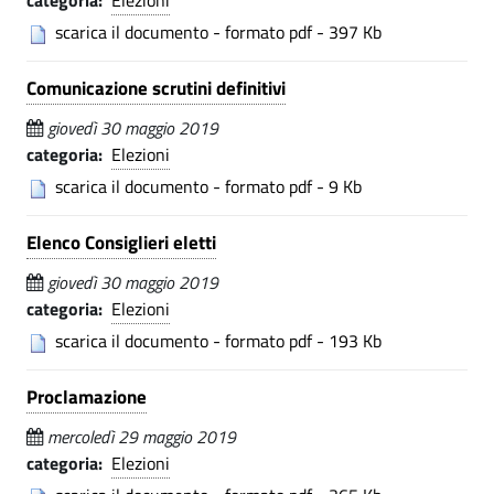
categoria:
Elezioni
i
i
.
C
scarica il documento - formato pdf - 397 Kb
-
p
o
a
Comunicazione scrutini definitivi
C
m
l
e
giovedì 30 maggio 2019
u
o
categoria:
Elezioni
n
m
scarica il documento - formato pdf - 9 Kb
e
u
d
Elenco Consiglieri eletti
n
i
giovedì 30 maggio 2019
e
L
categoria:
Elezioni
d
u
scarica il documento - formato pdf - 193 Kb
i
i
Proclamazione
s
L
mercoledì 29 maggio 2019
a
categoria:
Elezioni
u
g