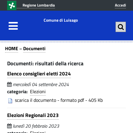
v
v
Regione Lombardia
Accedi
a
a
i
i
Comune di Luisago
a
a
l
l
c
m
D
D
o
e
HOME
»
Documenti
n
n
o
o
t
u
Documenti: risultati della ricerca
c
c
e
p
u
Elenco consiglieri eletti 2024
n
r
u
u
i
m
mercoledì 04 settembre 2024
t
n
m
categoria:
Elezioni
e
o
c
scarica il documento - formato pdf - 405 Kb
e
n
p
i
r
p
t
n
Elezioni Regionali 2023
i
a
i
t
n
l
lunedì 20 febbraio 2023
-
c
e