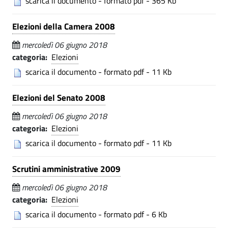
scarica il documento - formato pdf - 365 Kb
i
o
s
Elezioni della Camera 2008
(
C
a
mercoledì 06 giugno 2018
categoria:
Elezioni
O
g
scarica il documento - formato pdf - 11 Kb
)
o
Elezioni del Senato 2008
(
mercoledì 06 giugno 2018
C
categoria:
Elezioni
O
scarica il documento - formato pdf - 11 Kb
)
Scrutini amministrative 2009
mercoledì 06 giugno 2018
categoria:
Elezioni
scarica il documento - formato pdf - 6 Kb