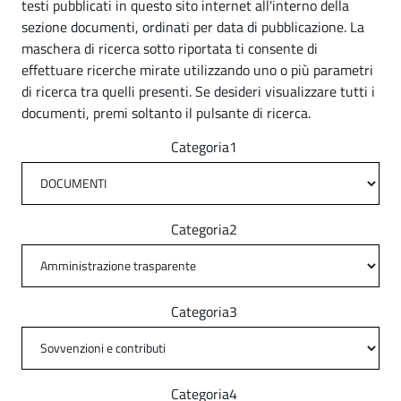
testi pubblicati in questo sito internet all'interno della
i
o
sezione documenti, ordinati per data di pubblicazione. La
s
(
maschera di ricerca sotto riportata ti consente di
effettuare ricerche mirate utilizzando uno o più parametri
C
a
di ricerca tra quelli presenti. Se desideri visualizzare tutti i
O
g
documenti, premi soltanto il pulsante di ricerca.
)
o
Categoria1
(
C
Categoria2
O
)
Categoria3
Categoria4