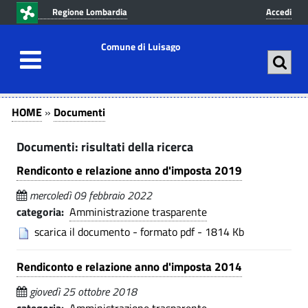
v
v
Regione Lombardia
Accedi
a
a
i
i
Comune di Luisago
a
a
l
l
c
m
D
D
o
e
HOME
»
Documenti
n
n
o
o
t
u
Documenti: risultati della ricerca
c
c
e
p
u
Rendiconto e relazione anno d'imposta 2019
n
r
u
u
i
m
mercoledì 09 febbraio 2022
t
n
m
categoria:
Amministrazione trasparente
e
o
c
scarica il documento - formato pdf - 1814 Kb
e
n
p
i
r
p
t
n
Rendiconto e relazione anno d'imposta 2014
i
a
i
t
n
l
giovedì 25 ottobre 2018
-
c
e