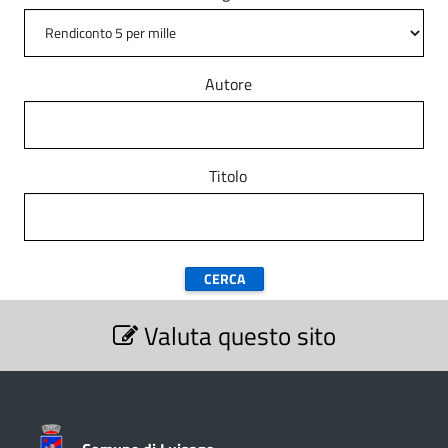
Autore
Titolo
S
Valuta questo sito
e
z
i
o
n
e