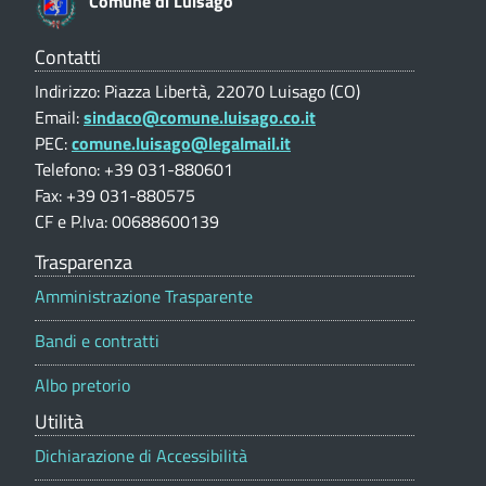
Comune di Luisago
V
a
l
Contatti
u
Indirizzo: Piazza Libertà, 22070 Luisago (CO)
t
Email:
sindaco@comune.luisago.co.it
a
PEC:
comune.luisago@legalmail.it
z
i
Telefono: +39 031-880601
o
Fax: +39 031-880575
n
CF e P.Iva: 00688600139
e
p
Trasparenza
o
Amministrazione Trasparente
r
t
Bandi e contratti
a
l
Albo pretorio
e
Utilità
Dichiarazione di Accessibilità