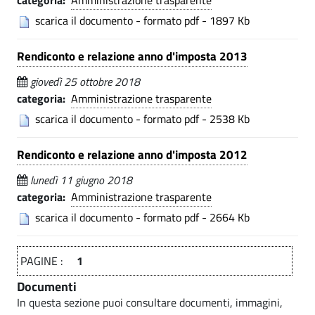
categoria:
Amministrazione trasparente
i
i
.
C
scarica il documento - formato pdf - 1897 Kb
-
p
o
a
Rendiconto e relazione anno d'imposta 2013
C
m
l
e
giovedì 25 ottobre 2018
u
o
categoria:
Amministrazione trasparente
n
m
scarica il documento - formato pdf - 2538 Kb
e
u
d
Rendiconto e relazione anno d'imposta 2012
n
i
lunedì 11 giugno 2018
e
L
categoria:
Amministrazione trasparente
d
u
scarica il documento - formato pdf - 2664 Kb
i
i
PAGINE :
1
s
L
a
Documenti
u
In questa sezione puoi consultare documenti, immagini,
g