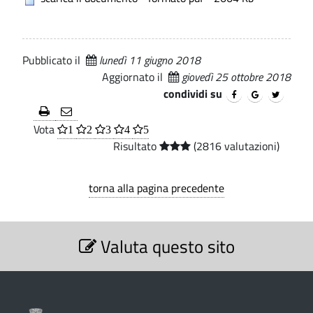
t
i
.
C
o
p
o
a
e
m
Pubblicato il
lunedì 11 giugno 2018
l
Aggiornato il
giovedì 25 ottobre 2018
e
u
r
condividi su
n
e
e
Vota
1
2
3
4
5
l
Risultato
(2816 valutazioni)
d
a
i
torna alla pagina precedente
z
L
i
u
S
i
Valuta questo sito
o
e
z
s
n
i
a
o
e
n
g