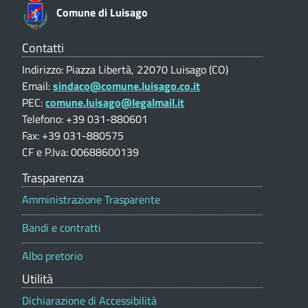
e
a
Comune di Luisago
o
V
a
n
(
l
Contatti
C
u
n
Indirizzo: Piazza Libertà, 22070 Luisago (CO)
t
O
Email:
sindaco@comune.luisago.co.it
o
a
)
PEC:
comune.luisago@legalmail.it
z
d
i
Telefono: +39 031-880601
o
Fax: +39 031-880575
'
n
CF e P.Iva: 00688600139
e
i
p
Trasparenza
o
m
Amministrazione Trasparente
r
p
t
Bandi e contratti
a
o
l
Albo pretorio
e
s
Utilità
t
Dichiarazione di Accessibilità