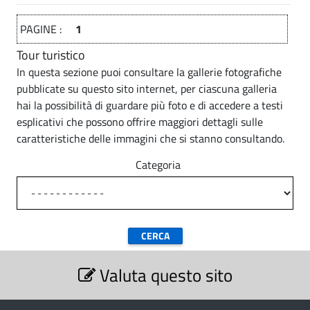
s
i
.
i
t
PAGINE :
1
p
c
a
Tour turistico
i
o
l
In questa sezione puoi consultare la gallerie fotografiche
e
:
c
pubblicate su questo sito internet, per ciascuna galleria
E
hai la possibilità di guardare più foto e di accedere a testi
o
esplicativi che possono offrire maggiori dettagli sulle
l
:
caratteristiche delle immagini che si stanno consultando.
e
E
Categoria
n
l
c
e
o
c
n
S
a
c
Valuta questo sito
e
t
z
o
i
e