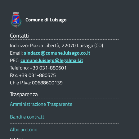
o
c
g
n
e
a
o
Comune di Luisago
V
r
t
a
l
Contatti
i
e
u
Indirizzo: Piazza Libertà, 22070 Luisago (CO)
e
t
g
Email:
sindaco@comune.luisago.co.it
a
-
PEC:
comune.luisago@legalmail.it
z
o
C
i
Telefono: +39 031-880601
o
r
Fax: +39 031-880575
o
n
CF e P.Iva: 00688600139
m
i
e
p
Trasparenza
u
e
o
Amministrazione Trasparente
n
r
-
t
e
Bandi e contratti
a
C
d
l
Albo pretorio
e
o
i