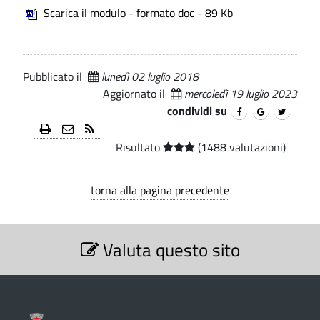
a
Scarica il modulo - formato doc - 89 Kb
i
.
a
a
p
-
a
u
C
l
Pubblicato il
lunedì 02 luglio 2018
e
o
t
Aggiornato il
mercoledì 19 luglio 2023
m
condividi su
o
u
r
Risultato
(1488 valutazioni)
n
i
e
torna alla pagina precedente
z
d
z
i
S
L
Valuta questo sito
e
a
z
u
z
i
i
o
i
n
s