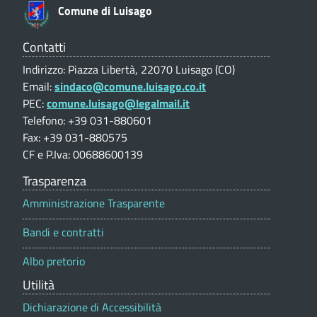
e
o
Comune di Luisago
a
V
a
n
g
l
Contatti
u
o
e
Indirizzo: Piazza Libertà, 22070 Luisago (CO)
t
(
Email:
sindaco@comune.luisago.co.it
p
a
PEC:
comune.luisago@legalmail.it
z
C
u
i
Telefono: +39 031-880601
O
o
Fax: +39 031-880575
b
n
)
CF e P.Iva: 00688600139
e
b
p
Trasparenza
o
l
Amministrazione Trasparente
r
t
i
Bandi e contratti
a
c
l
Albo pretorio
e
i
Utilità
t
Dichiarazione di Accessibilità