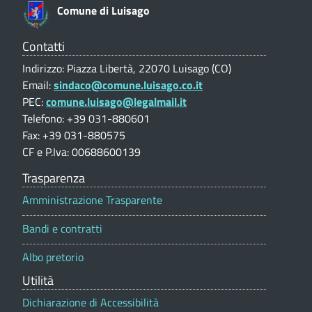
e
o
Comune di Luisago
a
V
a
n
g
l
Contatti
u
o
e
Indirizzo: Piazza Libertà, 22070 Luisago (CO)
t
(
Email:
sindaco@comune.luisago.co.it
p
a
PEC:
comune.luisago@legalmail.it
z
C
o
i
Telefono: +39 031-880601
O
o
Fax: +39 031-880575
s
n
)
CF e P.Iva: 00688600139
e
a
p
Trasparenza
o
m
Amministrazione Trasparente
r
t
o
Bandi e contratti
a
n
l
Albo pretorio
e
u
Utilità
m
Dichiarazione di Accessibilità