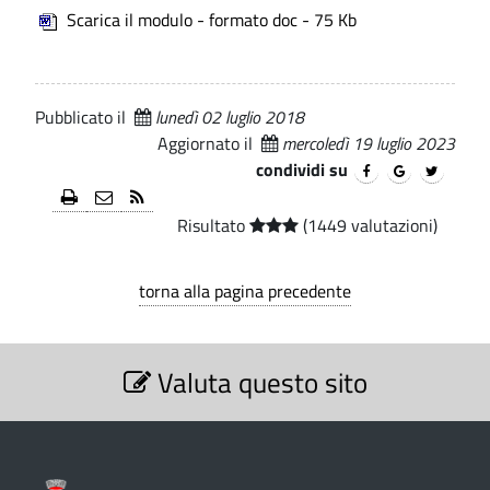
a
Scarica il modulo - formato doc - 75 Kb
i
.
a
a
p
-
a
u
C
l
Pubblicato il
lunedì 02 luglio 2018
e
o
t
Aggiornato il
mercoledì 19 luglio 2023
m
condividi su
o
u
r
Risultato
(1449 valutazioni)
n
i
e
torna alla pagina precedente
z
d
z
i
S
L
Valuta questo sito
e
a
z
u
z
i
i
o
i
n
s