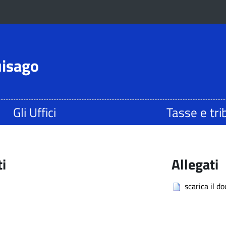
uisago
Gli Uffici
Tasse e tri
ti
Allegati
scarica il d