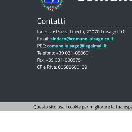
i
e
e
d
p
V
Contatti
i
a
a
Indirizzo: Piazza Libertà, 22070 Luisago (CO)
l
L
Email:
sindaco@comune.luisago.co.it
u
t
u
PEC:
comune.luisago@legalmail.it
Telefono: +39 031-880601
t
i
Fax: +39 031-880575
r
a
CF e P.Iva: 00688600139
s
z
.
a
i
o
g
i
n
Questo sito usa i cookie per migliorare la tua esp
o
n
e
(
p