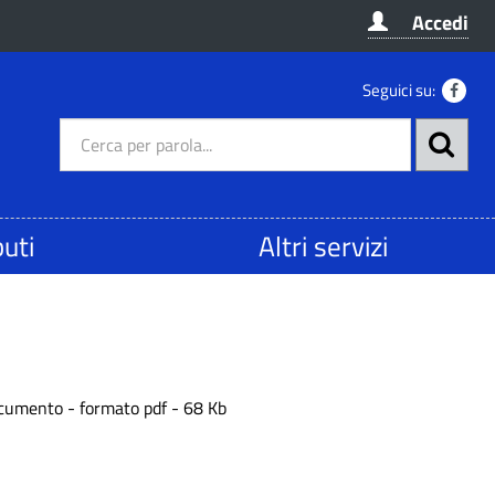
Accedi
Seguici su:
buti
Altri servizi
ocumento - formato pdf - 68 Kb