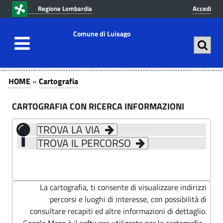
v
v
Regione Lombardia
Accedi
a
a
i
i
Comune di Luisago
a
a
l
l
c
m
C
C
o
e
HOME
»
Cartografia
n
n
a
a
t
u
CARTOGRAFIA CON RICERCA INFORMAZIONI
r
r
e
p
t
n
r
TROVA LA VIA
t
u
i
o
TROVA IL PERCORSO
t
n
o
g
o
c
g
r
p
i
r
p
a
r
La cartografia, ti consente di visualizzare indirizzi
i
a
percorsi e luoghi di interesse, con possibilità di
f
a
n
l
consultare recapiti ed altre informazioni di dettaglio.
i
c
e