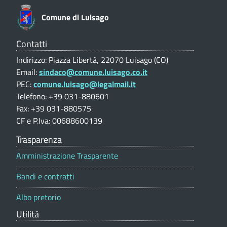
e
Comune di Luisago
V
a
l
Contatti
u
Indirizzo: Piazza Libertà, 22070 Luisago (CO)
t
Email:
sindaco@comune.luisago.co.it
a
PEC:
comune.luisago@legalmail.it
z
i
Telefono: +39 031-880601
o
Fax: +39 031-880575
n
CF e P.Iva: 00688600139
e
p
Trasparenza
o
Amministrazione Trasparente
r
t
Bandi e contratti
a
l
Albo pretorio
e
Utilità