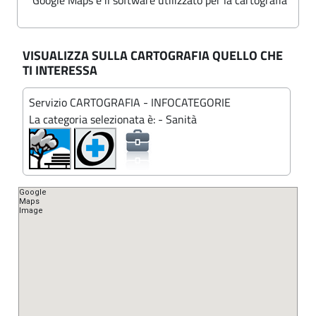
Google Maps è il software utilizzato per la cartografia
f
i
.
a
i
p
-
a
VISUALIZZA SULLA CARTOGRAFIA QUELLO CHE
a
C
l
TI INTERESSA
e
o
-
Servizio CARTOGRAFIA - INFOCATEGORIE
m
C
La categoria selezionata è:
-
Sanità
u
o
n
m
e
u
d
n
i
L
e
u
d
i
i
s