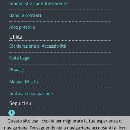
e
Amministrazione Trasparente
C
C
p
O
Bandi e contratti
O
o
r
)
)
Albo pretorio
t
a
Utilità
l
e
Dichiarazione di Accessibilità
Note Legali
Privacy
Mappa del sito
Aiuto alla navigazione
Seguici su
Credits
Questo sito usa i cookie per migliorare la tua esperienza di
navigazione. Proseguendo nella navigazione acconsenti al loro
Sito web realizzato da
Ai4Smartcity s.r.l.
© 2026