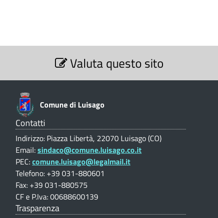
n
i
.
m
e
p
u
a
d
n
l
S
e
e
i
Valuta questo sito
e
z
d
L
i
i
o
u
n
L
Comune di Luisago
e
i
u
V
Contatti
s
a
i
Indirizzo: Piazza Libertà, 22070 Luisago (CO)
l
a
Email:
sindaco@comune.luisago.co.it
s
u
PEC:
comune.luisago@legalmail.it
t
a
g
a
Telefono: +39 031-880601
g
z
Fax: +39 031-880575
o
i
CF e P.Iva: 00688600139
o
o
(
Trasparenza
(
n