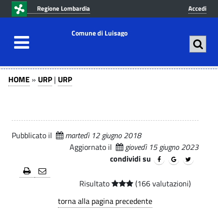
v
v
Regione Lombardia
Accedi
a
a
i
i
Comune di Luisago
a
a
l
l
c
m
U
U
o
e
HOME
»
URP
|
URP
n
n
R
R
t
u
P
P
e
p
|
n
r
-
u
i
U
Pubblicato il
martedì 12 giugno 2018
t
n
C
Aggiornato il
giovedì 15 giugno 2023
R
o
c
condividi su
o
P
p
i
r
p
-
m
Risultato
(166 valutazioni)
i
a
C
torna alla pagina precedente
u
n
l
o
c
e