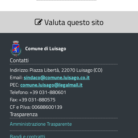
g
e
o
S
p
Valuta questo sito
e
(
r
z
C
i
a
o
O
t
n
Comune di Luisago
e
)
i
V
Contatti
a
c
Indirizzo: Piazza Libertà, 22070 Luisago (CO)
l
h
Email:
sindaco@comune.luisago.co.it
u
PEC:
comune.luisago@legalmail.it
t
e
a
Telefono: +39 031-880601
e
z
Fax: +39 031-880575
i
d
CF e P.Iva: 00688600139
o
Trasparenza
i
n
e
Amministrazione Trasparente
l
p
i
Bandi e contratti
o