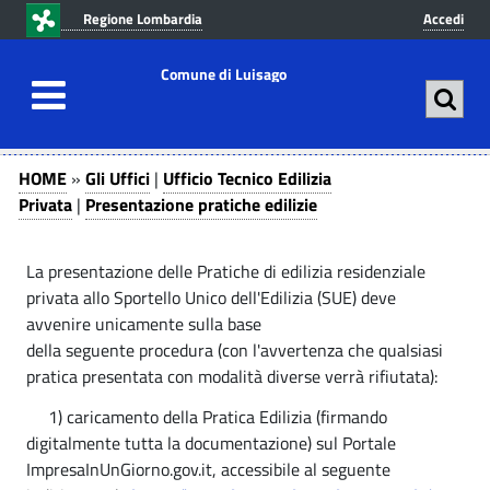
v
v
Regione Lombardia
Accedi
a
a
i
i
Comune di Luisago
a
a
l
l
c
m
P
G
o
e
HOME
»
Gli Uffici
|
Ufficio Tecnico Edilizia
n
n
l
r
Privata
|
Presentazione pratiche edilizie
t
u
i
e
e
p
U
La presentazione delle Pratiche di edilizia residenziale
n
r
s
privata allo Sportello Unico dell'Edilizia (SUE) deve
u
i
f
avvenire unicamente sulla base
t
n
e
f
della seguente procedura (con l'avvertenza che qualsiasi
o
c
n
i
pratica presentata con modalità diverse verrà rifiutata):
p
i
r
p
c
t
1) caricamento della Pratica Edilizia (firmando
i
a
digitalmente tutta la documentazione) sul Portale
i
a
n
l
ImpresaInUnGiorno.gov.it, accessibile al seguente
|
c
e