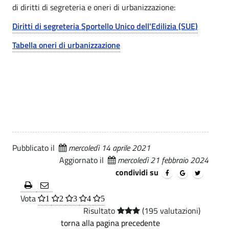
di diritti di segreteria e oneri di urbanizzazione:
m
a
Diritti di segreteria Sportello Unico dell'Edilizia (SUE)
|
u
P
Tabella oneri di urbanizzazione
n
r
e
e
d
s
i
e
n
L
t
u
Pubblicato il
mercoledì 14 aprile 2021
a
Aggiornato il
mercoledì 21 febbraio 2024
i
condividi su
z
s
i
Vota
1
2
3
4
5
a
o
Risultato
(195 valutazioni)
torna alla pagina precedente
n