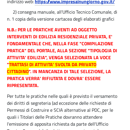
z
indirizzo web:
https://www.impresainungiorno.gov.it/
i
.
U
2) consegna manuale, all'Ufficio Tecnico Comunale, di
i
p
f
n. 1 copia della versione cartacea degli elaborati grafici
a
o
f
l
N.B.: PER LE PRATICHE AVENTI AD OGGETTO
e
i
n
INTERVENTI DI EDILIZIA RESIDENZIALE PRIVATA, E'
c
FONDAMENTALE CHE, NELLA FASE "COMPILAZIONE
e
PRATICA" DEL PORTALE, ALLA SEZIONE "TIPOLOGIA DI
i
p
ATTIVITA' EDILIZIA", VENGA SELEZIONATA LA VOCE
o
"
TRATTASI DI ATTIVITA' SVOLTA DA PRIVATO
r
T
CITTADINO
". IN MANCANZA DI TALE SELEZIONE, LA
a
PRATICA VERRA' RIFIUTATA E DOVRA' ESSERE
e
RIPRESENTATA.
t
c
Per tutte le pratiche nelle quali è previsto il versamento
n
i
dei diritti di segreteria (ad eccezione delle richieste di
i
Permessi di Costruire e SCIA alternative al PDC, per le
c
quali i Titolari delle Pratiche dovranno attendere
c
h
l'emissione di apposita richiesta da parte dell'Ufficio
o