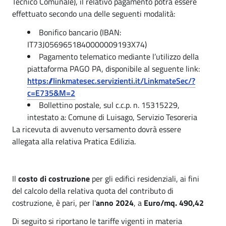
Tecnico Comunale), il relativo pagamento potrà essere
e
E
effettuato secondo una delle seguenti modalità:
e
d
Bonifico bancario (IBAN:
i
IT73J0569651840000009193X74)
d
Pagamento telematico mediante l’utilizzo della
l
i
piattaforma PAGO PA, disponibile al seguente link:
i
https://linkmatesec.servizienti.it/LinkmateSec/?
l
z
c=E735&M=2
i
Bollettino postale, sul c.c.p. n. 15315229,
i
intestato a: Comune di Luisago, Servizio Tesoreria
z
a
La ricevuta di avvenuto versamento dovrà essere
P
i
allegata alla relativa Pratica Edilizia.
r
e
i
Il
costo di costruzione
per gli edifici residenziali, ai fini
-
v
del calcolo della relativa quota del contributo di
C
costruzione, è pari, per l'
anno 2024
, a
Euro/mq. 490,42
a
o
t
Di seguito si riportano le tariffe vigenti in materia