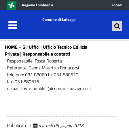
v
v
Regione Lombardia
Accedi
a
a
i
i
Comune di Luisago
a
a
l
l
c
m
R
G
o
e
HOME
»
Gli Uffici
|
Ufficio Tecnico Edilizia
n
n
l
e
Privata
|
Responsabile e contatti
t
u
Responsabile: Tosca Roberta
i
s
e
p
Referente: Geom. Maurizio Bonacorsi
U
n
r
telefono: 031 880601 / 031 880620
p
u
i
f
fax: 031 880575
t
n
o
e-mail: lavoripubblici@comune.luisago.co.it
f
o
c
n
i
p
i
r
p
c
s
i
a
i
a
n
l
Pubblicato il
martedì 05 giugno 2018
|
c
e