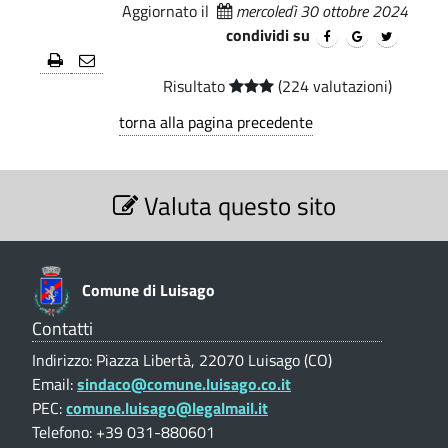
b
Aggiornato il
mercoledì 30 ottobre 2024
i
.
U
condividi su
i
p
f
a
l
f
Risultato
(224 valutazioni)
l
e
i
e
torna alla pagina precedente
c
e
S
i
c
Valuta questo sito
e
o
z
o
i
T
o
n
e
n
Comune di Luisago
e
t
c
V
Contatti
n
a
a
Indirizzo: Piazza Libertà, 22070 Luisago (CO)
l
i
t
Email:
sindaco@comune.luisago.co.it
u
c
PEC:
comune.luisago@legalmail.it
t
t
a
Telefono: +39 031-880601
o