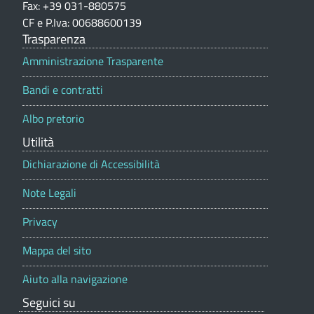
z
Fax: +39 031-880575
i
E
i
CF e P.Iva: 00688600139
o
-
d
Trasparenza
n
i
e
Amministrazione Trasparente
C
p
l
o
Bandi e contratti
o
i
r
m
Albo pretorio
t
z
a
Utilità
u
l
i
e
Dichiarazione di Accessibilità
n
a
Note Legali
P
e
r
d
Privacy
i
i
Mappa del sito
v
L
Aiuto alla navigazione
a
u
Seguici su
t