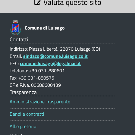
Valuta questo sito
e
L
|
z
i
u
M
o
n
o
i
Comune di Luisago
e
d
s
V
Contatti
a
u
Indirizzo: Piazza Libertà, 22070 Luisago (CO)
a
l
l
Email:
sindaco@comune.luisago.co.it
u
g
PEC:
comune.luisago@legalmail.it
t
i
a
Telefono: +39 031-880601
o
s
z
Fax: +39 031-880575
i
t
(
CF e P.Iva: 00688600139
o
Trasparenza
i
n
C
e
Amministrazione Trasparente
c
O
p
a
Bandi e contratti
o
)
r
-
Albo pretorio
t
C
a