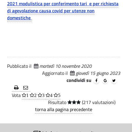
i
2021 modulistica per conferimento tari e per richiesta
i
.
U
di agevolazione causa covid per utenze non
c
p
f
domestiche
a
a
f
l
e
i
-
c
C
i
o
o
Pubblicato il
martedì 10 novembre 2020
m
T
Aggiornato il
giovedì 15 giugno 2023
u
condividi su
r
n
i
Vota
1
2
3
4
5
b
e
Risultato
(217 valutazioni)
torna alla pagina precedente
u
d
t
i
S
i