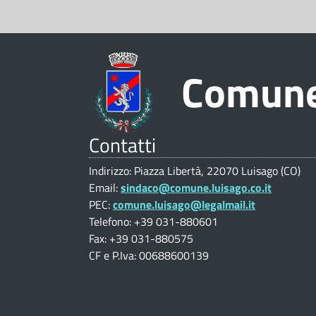
-
z
e
i
C
z
o
i
o
Comune
n
o
n
m
a
e
Contatti
l
u
V
i
Indirizzo: Piazza Libertà, 22070 Luisago (CO)
a
Email:
sindaco@comune.luisago.co.it
n
|
l
PEC:
comune.luisago@legalmail.it
Telefono: +39 031-880601
u
C
e
Fax: +39 031-880575
t
CF e P.Iva: 00688600139
o
d
a
n
z