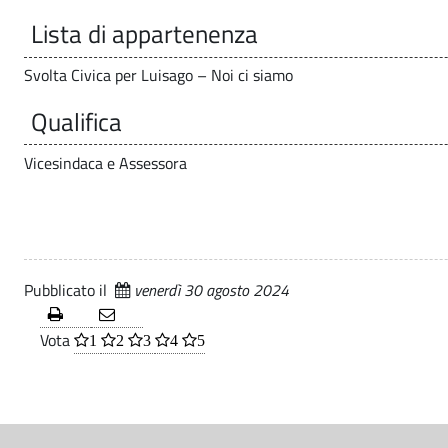
i
i
.
Lista di appartenenza
c
p
s
a
Svolta Civica per Luisago – Noi ci siamo
o
l
m
Qualifica
e
i
P
Vicesindaca e Assessora
i
a
s
o
t
Pubblicato il
venerdì 30 agosto 2024
i
l
Vota
1
2
3
4
5
t
a
u
S