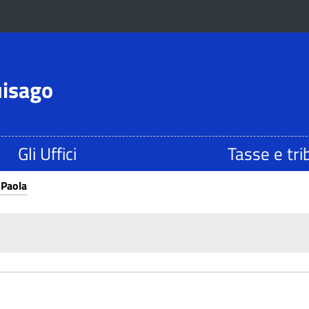
uisago
Gli Uffici
Tasse e tri
 Paola