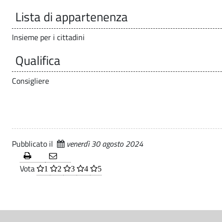
i
i
.
Lista di appartenenza
a
p
s
a
Insieme per i cittadini
S
l
m
Qualifica
e
i
a
Consigliere
i
r
s
a
t
Pubblicato il
venerdì 30 agosto 2024
i
-
Vota
1
2
3
4
5
t
C
u
S