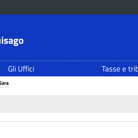
uisago
Gli Uffici
Tasse e tri
Sara