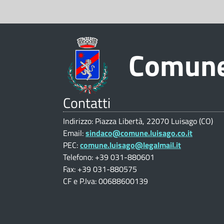
o
z
e
i
m
z
o
i
u
Comune
n
o
n
n
a
e
Contatti
l
e
V
i
Indirizzo: Piazza Libertà, 22070 Luisago (CO)
a
Email:
sindaco@comune.luisago.co.it
d
|
l
PEC:
comune.luisago@legalmail.it
Telefono: +39 031-880601
u
C
i
Fax: +39 031-880575
t
CF e P.Iva: 00688600139
o
L
a
n
z