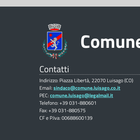
C
i
z
o
s
i
o
a
Comune
m
n
g
e
u
o
V
Contatti
(
n
a
Indirizzo: Piazza Libertà, 22070 Luisago (CO)
l
C
Email:
sindaco@comune.luisago.co.it
e
u
PEC:
comune.luisago@legalmail.it
O
Telefono: +39 031-880601
t
d
)
Fax: +39 031-880575
a
CF e P.Iva: 00688600139
i
z
i