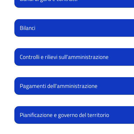
i
T
r
o
a
Bilanci
n
s
e
p
Controlli e rilievi sull'amministrazione
a
T
r
r
e
Pagamenti dell'amministrazione
n
a
t
s
Pianificazione e governo del territorio
e