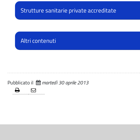
p
-
Strutture sanitarie private accreditate
C
a
o
r
m
Altri contenuti
e
u
n
n
e
Pubblicato il
martedì 30 aprile 2013
t
d
e
i
L
-
S
u
e