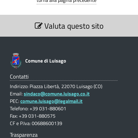
torna alla pagina precedente
Z
A
O
L
S
Valuta questo sito
e
E
N
z
-
i
T
o
C
n
A
o
e
Comune di Luisago
L
V
m
a
E
u
l
Contatti
u
n
-
Indirizzo: Piazza Libertà, 22070 Luisago (CO)
t
Email:
sindaco@comune.luisago.co.it
a
e
C
PEC:
comune.luisago@legalmail.it
z
d
i
Telefono: +39 031-880601
o
o
i
Fax: +39 031-880575
m
n
CF e P.Iva: 00688600139
L
e
u
p
Trasparenza
u