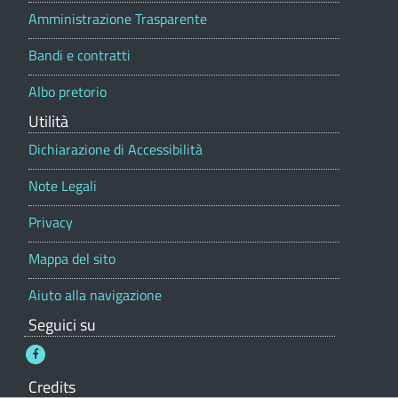
o
n
i
Amministrazione Trasparente
r
t
s
e
Bandi e contratti
a
a
l
d
Albo pretorio
e
g
i
Utilità
o
Dichiarazione di Accessibilità
L
(
Note Legali
u
C
O
i
Privacy
)
s
Mappa del sito
a
Aiuto alla navigazione
g
Seguici su
o
Credits