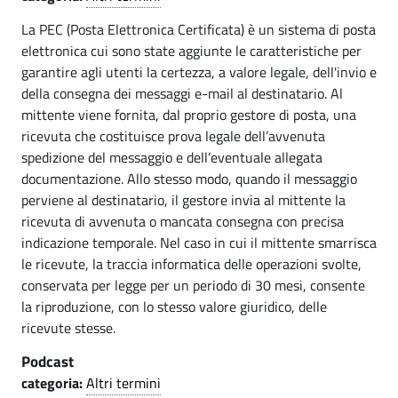
i
o
La PEC (Posta Elettronica Certificata) è un sistema di posta
s
(
elettronica cui sono state aggiunte le caratteristiche per
garantire agli utenti la certezza, a valore legale, dell'invio e
C
a
della consegna dei messaggi e-mail al destinatario. Al
O
g
mittente viene fornita, dal proprio gestore di posta, una
)
ricevuta che costituisce prova legale dell’avvenuta
o
spedizione del messaggio e dell’eventuale allegata
documentazione. Allo stesso modo, quando il messaggio
(
perviene al destinatario, il gestore invia al mittente la
C
ricevuta di avvenuta o mancata consegna con precisa
indicazione temporale. Nel caso in cui il mittente smarrisca
O
le ricevute, la traccia informatica delle operazioni svolte,
)
conservata per legge per un periodo di 30 mesi, consente
la riproduzione, con lo stesso valore giuridico, delle
ricevute stesse.
Podcast
categoria:
Altri termini