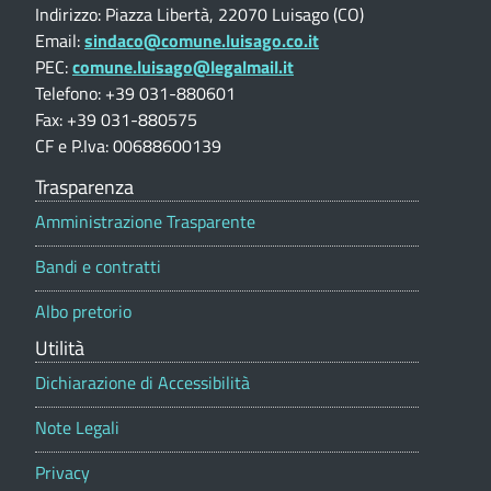
u
Indirizzo: Piazza Libertà, 22070 Luisago (CO)
t
Email:
sindaco@comune.luisago.co.it
a
PEC:
comune.luisago@legalmail.it
z
i
Telefono: +39 031-880601
o
Fax: +39 031-880575
n
CF e P.Iva: 00688600139
e
p
Trasparenza
o
Amministrazione Trasparente
r
t
Bandi e contratti
a
l
Albo pretorio
e
Utilità
Dichiarazione di Accessibilità
Note Legali
Privacy