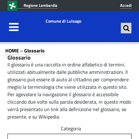
v
v
Regione Lombardia
Accedi
a
a
i
i
Comune di Luisago
a
a
l
l
c
m
G
G
o
e
HOME
»
Glossario
n
n
l
Glossario
l
t
u
Il glossario è una raccolta in ordine alfabetico di termini,
o
o
e
p
utilizzati abitualmente dalle pubbliche amministrazioni. Il
s
n
r
glossario può essere di aiuto al cittadino per comprendere
s
u
i
s
meglio la terminologia che viene utilizzata in questo sito.
t
n
s
Per agevolare la navigazione il glossario è accessibile
a
o
c
cliccando due volte sulla parola desiderata, in questo modo
a
r
p
i
verrà presentato un link alla definizione nel glossario, se
r
p
i
r
presente, e su Wikipedia.
i
a
o
i
Categoria
n
l
-
c
e