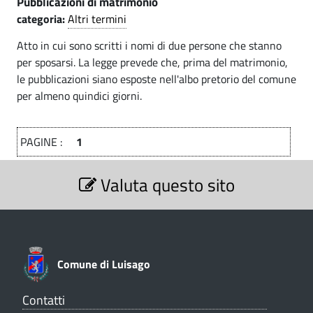
Pubblicazioni di matrimonio
categoria:
Altri termini
Atto in cui sono scritti i nomi di due persone che stanno
per sposarsi. La legge prevede che, prima del matrimonio,
le pubblicazioni siano esposte nell'albo pretorio del comune
per almeno quindici giorni.
PAGINE :
1
S
Valuta questo sito
e
z
i
o
n
e
Comune di Luisago
V
a
l
Contatti