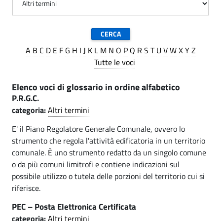
o
i
.
C
-
p
o
a
C
m
l
A
B
C
D
E
F
G
H
I
J
K
L
M
N
O
P
Q
R
S
T
U
V
W
X
Y
Z
e
u
o
Tutte le voci
n
m
Elenco voci di glossario in ordine alfabetico
e
u
P.R.G.C.
d
categoria:
Altri termini
n
i
E' il Piano Regolatore Generale Comunale, ovvero lo
e
L
strumento che regola l'attività edificatoria in un territorio
d
u
comunale. È uno strumento redatto da un singolo comune
o da più comuni limitrofi e contiene indicazioni sul
i
i
possibile utilizzo o tutela delle porzioni del territorio cui si
s
riferisce.
L
a
PEC – Posta Elettronica Certificata
u
g
categoria:
Altri termini