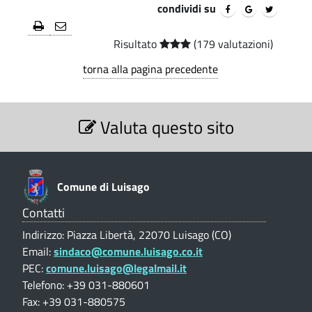
d
condividi su
i
.
o
i
p
r
Risultato
(179 valutazioni)
a
L
r
l
torna alla pagina precedente
e
i
u
e
S
i
Valuta questo sito
e
r
s
z
e
i
a
o
d
n
Comune di Luisago
g
i
e
V
Contatti
o
L
a
Indirizzo: Piazza Libertà, 22070 Luisago (CO)
u
l
-
Email:
sindaco@comune.luisago.co.it
u
i
C
PEC:
comune.luisago@legalmail.it
t
s
a
Telefono: +39 031-880601
o
z
Fax: +39 031-880575
a