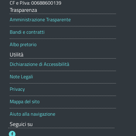
i
CF e P.Iva: 00688600139
m
g
o
Trasparenza
n
u
o
e
Amministrazione Trasparente
-
p
n
Bandi e contratti
o
C
e
r
Albo pretorio
t
o
d
a
Utilità
m
l
i
e
Dichiarazione di Accessibilità
u
L
n
Note Legali
e
u
Privacy
d
i
Mappa del sito
i
s
L
Aiuto alla navigazione
a
u
Seguici su
g
i