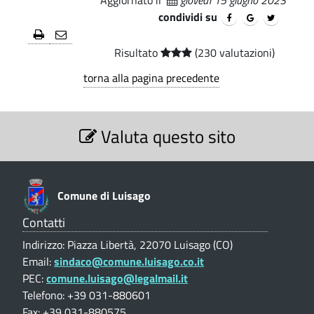
o
i
.
A
condividi su
n
p
n
a
Risultato
(230 valutazioni)
e
a
l
torna alla pagina precedente
e
g
e
r
d
S
a
Valuta questo sito
e
i
z
f
i
v
e
o
o
n
,
Comune di Luisago
e
r
D
V
Contatti
a
e
z
Indirizzo: Piazza Libertà, 22070 Luisago (CO)
l
Email:
sindaco@comune.luisago.co.it
m
u
i
PEC:
comune.luisago@legalmail.it
t
o
a
Telefono: +39 031-880601
o
g
z
Fax: +39 031-880575