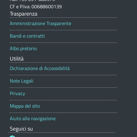
-
i
CF e P.Iva: 00688600139
r
o
Trasparenza
C
a
n
e
Amministrazione Trasparente
f
o
p
Bandi e contratti
i
o
m
r
c
Albo pretorio
t
u
a
o
Utilità
l
n
,
e
Dichiarazione di Accessibilità
e
S
Note Legali
t
d
Privacy
a
i
t
Mappa del sito
L
o
Aiuto alla navigazione
u
C
Seguici su
i
i