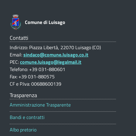
a
o
C
n
g
O
e
Comune di Luisago
V
)
o
a
l
Contatti
(
u
Indirizzo: Piazza Libertà, 22070 Luisago (CO)
t
C
Email:
sindaco@comune.luisago.co.it
a
O
PEC:
comune.luisago@legalmail.it
z
i
Telefono: +39 031-880601
)
o
Fax: +39 031-880575
n
CF e P.Iva: 00688600139
e
p
Trasparenza
o
Amministrazione Trasparente
r
t
Bandi e contratti
a
l
Albo pretorio
e