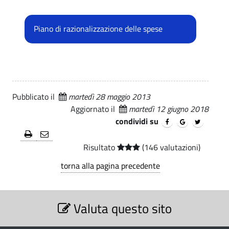
C
i
.
m
o
p
u
Piano di razionalizzazione delle spese
a
m
n
l
e
e
u
d
n
i
Pubblicato il
martedì 28 maggio 2013
e
L
Aggiornato il
martedì 12 giugno 2018
d
condividi su
u
i
i
Risultato
(146 valutazioni)
L
s
torna alla pagina precedente
a
u
g
S
i
Valuta questo sito
e
o
s
z
(
i