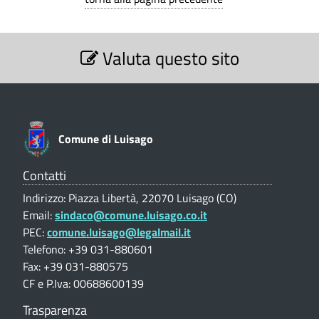
v
i
.
s
S
Valuta questo sito
e
t
G
z
r
i
i
o
a
n
a
e
t
Comune di Luisago
V
n
i
a
p
l
v
Contatti
u
i
i
Indirizzo: Piazza Libertà, 22070 Luisago (CO)
t
Email:
sindaco@comune.luisago.co.it
a
d
e
PEC:
comune.luisago@legalmail.it
z
i
i
Telefono: +39 031-880601
t
o
v
Fax: +39 031-880575
n
r
CF e P.Iva: 00688600139
e
e
o
p
Trasparenza
r