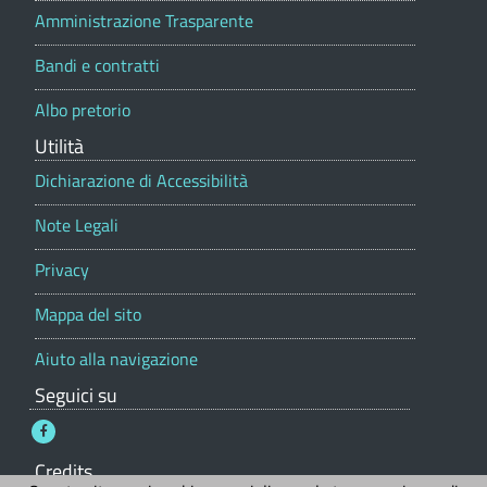
o
Amministrazione Trasparente
N
t
r
t
i
a
Bandi e contratti
a
c
l
t
Albo pretorio
e
e
Utilità
a
|
Dichiarazione di Accessibilità
l
S
Note Legali
i
e
g
n
Privacy
r
o
Mappa del sito
e
-
Aiuto alla navigazione
t
C
Seguici su
a
o
r
Credits
i