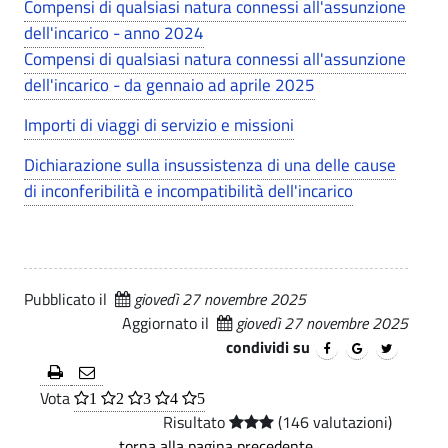
i
Compensi di qualsiasi natura connessi all'assunzione
i
.
I
dell'incarico - anno 2024
o
p
n
Compensi di qualsiasi natura connessi all'assunzione
a
G
dell'incarico - da gennaio ad aprile 2025
c
l
e
a
e
Importi di viaggi di servizio e missioni
r
n
Dichiarazione sulla insussistenza di una delle cause
i
di inconferibilità e incompatibilità dell'incarico
e
c
r
h
a
i
Pubblicato il
giovedì 27 novembre 2025
l
a
Aggiornato il
giovedì 27 novembre 2025
m
e
condividi su
m
A
Vota
1
2
3
4
5
i
v
Risultato
(146 valutazioni)
n
torna alla pagina precedente